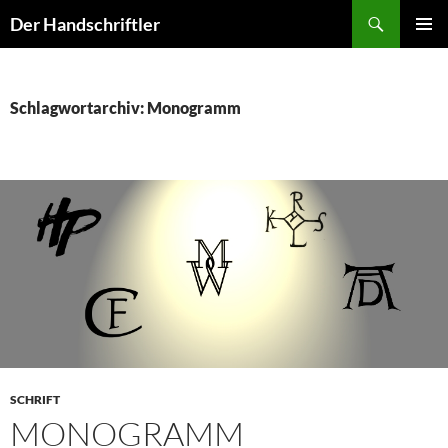
Zum
Suchen
Der Handschriftler
Inhalt
PRIMÄR
springen
MENÜ
Schlagwortarchiv: Monogramm
SCHRIFT
MONOGRAMM