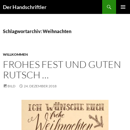
Zum
Suchen
Der Handschriftler
Inhalt
PRIMÄR
springen
MENÜ
Schlagwortarchiv: Weihnachten
WILLKOMMEN
FROHES FEST UND GUTEN
RUTSCH …
BILD
24. DEZEMBER 2018